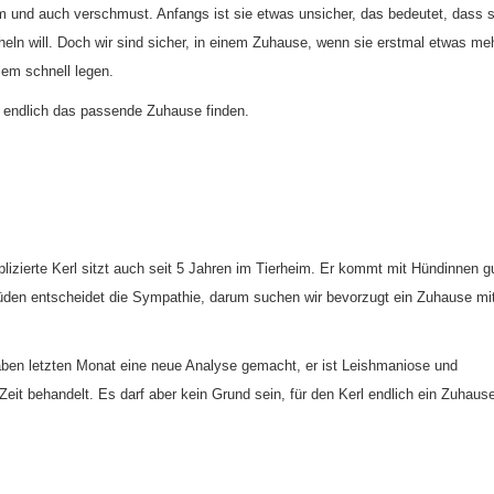
am und auch verschmust. Anfangs ist sie etwas unsicher, das bedeutet, dass s
eln will. Doch wir sind sicher, in einem Zuhause, wenn sie erstmal etwas me
lem schnell legen.
s endlich das passende Zuhause finden.
izierte Kerl sitzt auch seit 5 Jahren im Tierheim. Er kommt mit Hündinnen g
 Rüden entscheidet die Sympathie, darum suchen wir bevorzugt ein Zuhause mi
haben letzten Monat eine neue Analyse gemacht, er ist Leishmaniose und
 Zeit behandelt. Es darf aber kein Grund sein, für den Kerl endlich ein Zuhaus