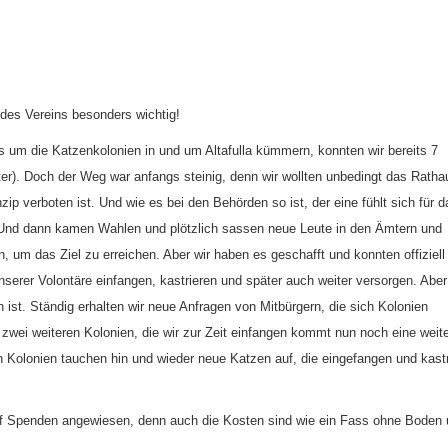
 des Vereins besonders wichtig!
s um die Katzenkolonien in und um Altafulla kümmern, konnten wir bereits 7
ter). Doch der Weg war anfangs steinig, denn wir wollten unbedingt das Ratha
p verboten ist. Und wie es bei den Behörden so ist, der eine fühlt sich für d
t. Und dann kamen Wahlen und plötzlich sassen neue Leute in den Ämtern und
 um das Ziel zu erreichen. Aber wir haben es geschafft und konnten offiziell
unserer Volontäre einfangen, kastrieren und später auch weiter versorgen. Aber
 ist. Ständig erhalten wir neue Anfragen von Mitbürgern, die sich Kolonien
ei weiteren Kolonien, die wir zur Zeit einfangen kommt nun noch eine weit
n Kolonien tauchen hin und wieder neue Katzen auf, die eingefangen und kastr
auf Spenden angewiesen, denn auch die Kosten sind wie ein Fass ohne Boden