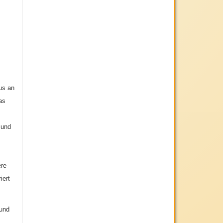
us an
as
 und
ere
iert
 und