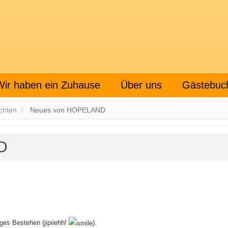
Wir haben ein Zuhause
Über uns
Gästebuc
chten
Neues von HOPELAND
D
iges Bestehen (jipiiehh!
).