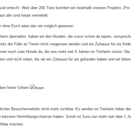
iel erreicht. Weit über 200 Tiere konnten wir innerhalb unseres Projekts „Pro
t alle sind heute vermittelt.
n ohne Euch wäre das nie möglich gewesen.
rheim übernahm, haben wir den Hunden, die zuvor schon da waren, versproch
rotz der Fülle an Tieren nicht vergessen werden und ein Zuhause für sie finde
 immer noch zwei Hunde da, die nun mehr seit 5 Jahren im Tierheim sitzen: Die
en und nicht ruhen, bis wir ein Zuhause für sie gefunden haben und wir bitten
ben hinter Gittern
ntlichen Besucherverkehr nicht mehr sichtbar. Es werden im Tierheim lieber die
e bessere Vermittlungschancen haben. Somit ist Sura nun mehr seit über 1 Ja
chtbar machen.