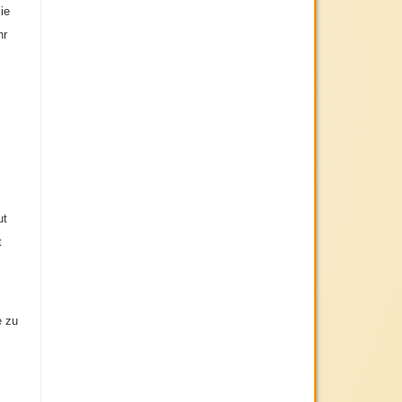
ie
hr
ut
t
e zu