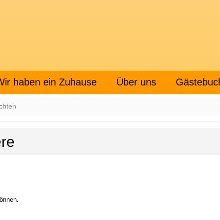
Wir haben ein Zuhause
Über uns
Gästebuc
chten
ere
können.