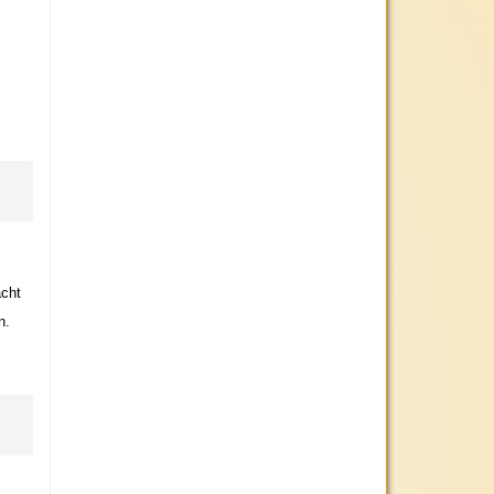
acht
n.