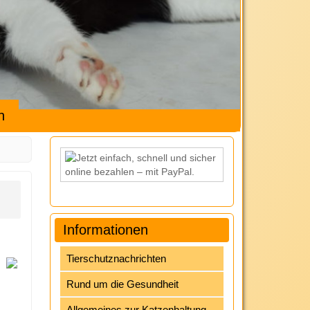
h
Informationen
Tierschutznachrichten
Rund um die Gesundheit
Allgemeines zur Katzenhaltung